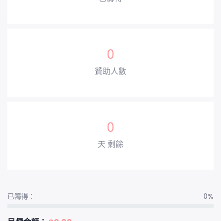
0
贊助人數
0
天 剩餘
已籌得：
0%